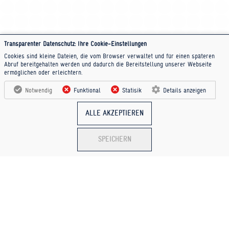
Transparenter Datenschutz: Ihre Cookie-Einstellungen
Cookies sind kleine Dateien, die vom Browser verwaltet und für einen späteren
Abruf bereitgehalten werden und dadurch die Bereitstellung unserer Webseite
ermöglichen oder erleichtern.
Notwendig
Funktional
Statisik
Details anzeigen
ALLE AKZEPTIEREN
SPEICHERN
WALDEMAR PRUSS ARMATURENFABRIK GMBH
Schulenburger Landstraße 261, 30419 Hannover
Tel.
+49 (0) 511 · 279 86 - 0
Fax: +49 (0) 511 · 279 86 - 87
Mail:
info@pruss.de