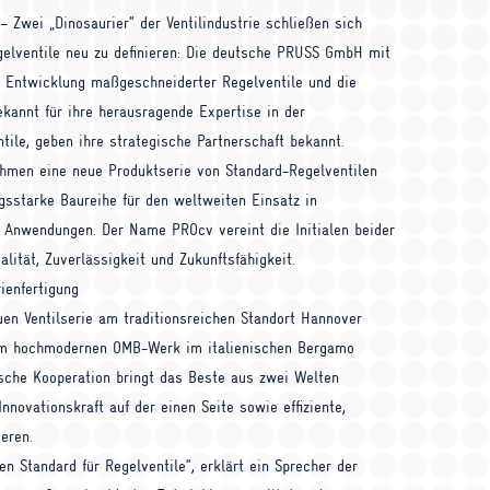
 Zwei „Dinosaurier“ der Ventilindustrie schließen sich
lventile neu zu definieren: Die deutsche
PRUSS
GmbH mit
r Entwicklung maßgeschneiderter Regelventile und die
ekannt für ihre herausragende Expertise in der
ntile, geben ihre strategische Partnerschaft bekannt.
men eine neue Produktserie von Standard-Regelventilen
ngsstarke Baureihe für den weltweiten Einsatz in
len Anwendungen. Der Name
PRO
cv vereint die Initialen beider
alität, Zuverlässigkeit und Zukunftsfähigkeit.
ienfertigung
en Ventilserie am traditionsreichen Standort Hannover
n im hochmodernen
OMB
-Werk im italienischen Bergamo
nische Kooperation bringt das Beste aus zwei Welten
novationskraft auf der einen Seite sowie effiziente,
eren.
n Standard für Regelventile“, erklärt ein Sprecher der