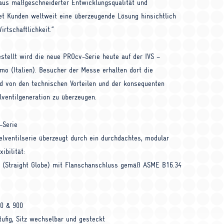
 aus maßgeschneiderter Entwicklungsqualität und
etet Kunden weltweit eine überzeugende Lösung hinsichtlich
rtschaftlichkeit.“
estellt wird die neue
PRO
cv-Serie heute auf der
IVS
–
mo (Italien). Besucher der Messe erhalten dort die
nd von den technischen Vorteilen und der konsequenten
lventilgeneration zu überzeugen.
-Serie
lventilserie überzeugt durch ein durchdachtes, modular
ibilität:
l (Straight Globe) mit Flanschanschluss gemäß
ASME
B16.34
00 & 900
tufig, Sitz wechselbar und gesteckt