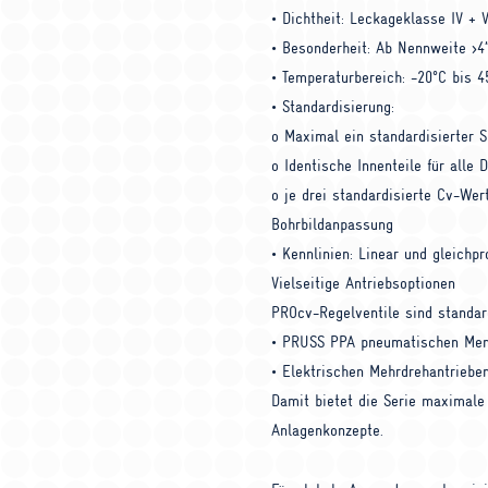
• Dichtheit: Leckageklasse IV + 
• Besonderheit: Ab Nennweite >4
• Temperaturbereich: -20°C bis 
• Standardisierung:
o Maximal ein standardisierter 
o Identische Innenteile für alle 
o je drei standardisierte Cv-Wer
Bohrbildanpassung
• Kennlinien: Linear und gleichpr
Vielseitige Antriebsoptionen
PRO
cv-Regelventile sind standa
•
PRUSS
PPA
pneumatischen Mem
• Elektrischen Mehrdrehantriebe
Damit bietet die Serie maximale F
Anlagenkonzepte.