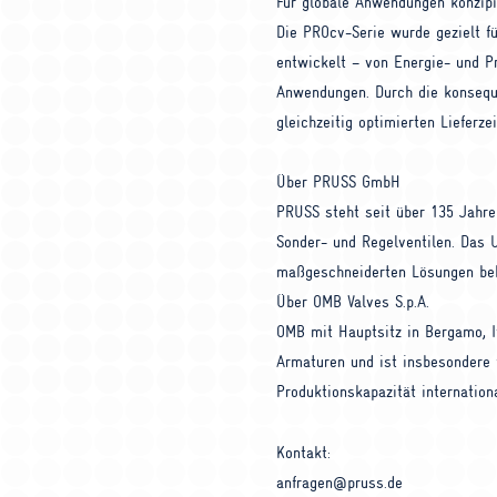
Für globale Anwendungen konzipi
Die
PRO
cv-Serie wurde gezielt f
entwickelt – von Energie- und P
Anwendungen. Durch die konseque
gleichzeitig optimierten Lieferze
Über
PRUSS
GmbH
PRUSS
steht seit über 135 Jahren
Sonder- und Regelventilen. Das 
maßgeschneiderten Lösungen be
Über
OMB
Valves S.p.A.
OMB
mit Hauptsitz in Bergamo, It
Armaturen und ist insbesondere 
Produktionskapazität internation
Kontakt:
anfragen@pruss.de