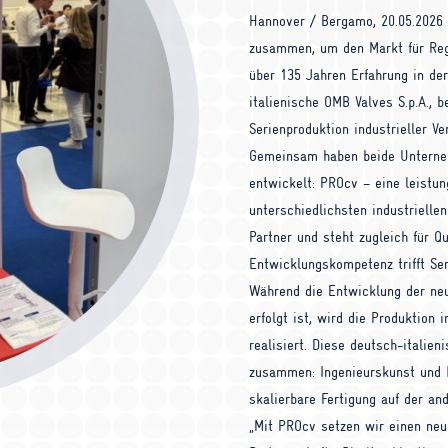
Hannover / Bergamo, 20.05.2026 –
zusammen, um den Markt für Rege
über 135 Jahren Erfahrung in de
italienische
OMB
Valves S.p.A., b
Serienproduktion industrieller Ve
Gemeinsam haben beide Unterneh
entwickelt:
PRO
cv – eine leistu
unterschiedlichsten industriel
Partner und steht zugleich für Qu
Entwicklungskompetenz trifft Ser
Während die Entwicklung der neu
erfolgt ist, wird die Produktio
realisiert. Diese deutsch-italie
zusammen: Ingenieurskunst und In
skalierbare Fertigung auf der and
„Mit
PRO
cv setzen wir einen neue