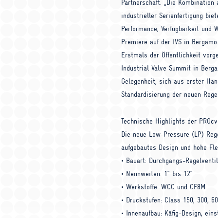
Partnerschaft. „Die Kombination
industrieller Serienfertigung bi
Performance, Verfügbarkeit und Wi
Premiere auf der
IVS
in Bergamo
Erstmals der Öffentlichkeit vorg
Industrial Valve Summit in Berga
Gelegenheit, sich aus erster Ha
Standardisierung der neuen Rege
Technische Highlights der
PRO
cv
Die neue Low-Pressure (LP) Rege
aufgebautes Design und hohe Flex
• Bauart: Durchgangs-Regelventi
• Nennweiten: 1“ bis 12“
• Werkstoffe:
WCC
und CF8M
• Druckstufen: Class 150, 300, 6
• Innenaufbau: Käfig-Design, eins